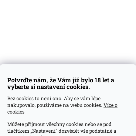
Degustační vzorky
Dárkové sady
Předplatné
Blog
Kontakty
Váš nákup
Doprava a platba
Obchodní podmínky
Reklamace
Potvrďte nám, že Vám již bylo 18 let a
GDPR
vyberte si nastavení cookies.
Kontakty
Bez cookies to není ono. Aby se vám lépe
nakupovalo, používáme na webu cookies.
Více o
jan@dramroom.cz
cookies
+420 774 400 491
Můžete přijmout všechny cookies nebo se pod
Odběrná místa
tlačítkem „Nastavení“ dozvědět vše podstatné a