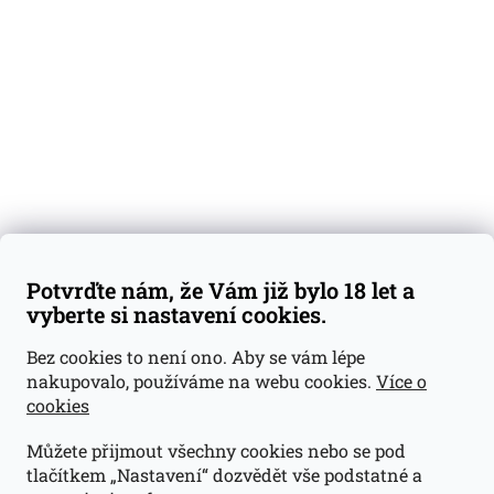
Degustační vzorky
Dárkové sady
Předplatné
Blog
Kontakty
Váš nákup
Doprava a platba
Obchodní podmínky
Reklamace
Potvrďte nám, že Vám již bylo 18 let a
GDPR
vyberte si nastavení cookies.
Kontakty
Bez cookies to není ono. Aby se vám lépe
nakupovalo, používáme na webu cookies.
Více o
jan@dramroom.cz
cookies
+420 774 400 491
Můžete přijmout všechny cookies nebo se pod
Odběrná místa
tlačítkem „Nastavení“ dozvědět vše podstatné a