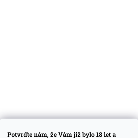
O nás
Degustační vzorky
Dárkové sady
Předplatné
Blog
Kontakty
Váš nákup
Doprava a platba
Obchodní podmínky
Reklamace
Potvrďte nám, že Vám již bylo 18 let a
GDPR