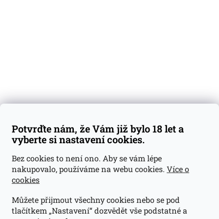
Degustační vzorky
Dárkové sady
Předplatné
Blog
Kontakty
Váš nákup
Doprava a platba
Obchodní podmínky
Reklamace
Potvrďte nám, že Vám již bylo 18 let a
GDPR
vyberte si nastavení cookies.
Kontakty
Bez cookies to není ono. Aby se vám lépe
nakupovalo, používáme na webu cookies.
Více o
jan@dramroom.cz
cookies
+420 774 400 491
Můžete přijmout všechny cookies nebo se pod
Odběrná místa
tlačítkem „Nastavení“ dozvědět vše podstatné a