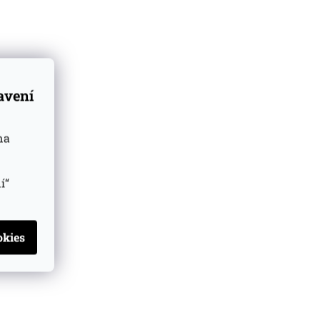
 u dodavatele
(>5 ks)
Skladem u dodavatele
(>5 ks)
Do košíku
Do košíku
 Kč
5 385 Kč
tavení
na
í“
009 Distillers Edition
Caol Ila 2009 Signatory Vintage
2021 0.7l
0.7l
 u dodavatele
(>5 ks)
Skladem u dodavatele
(>5 ks)
Do košíku
Do košíku
 Kč
2 030 Kč