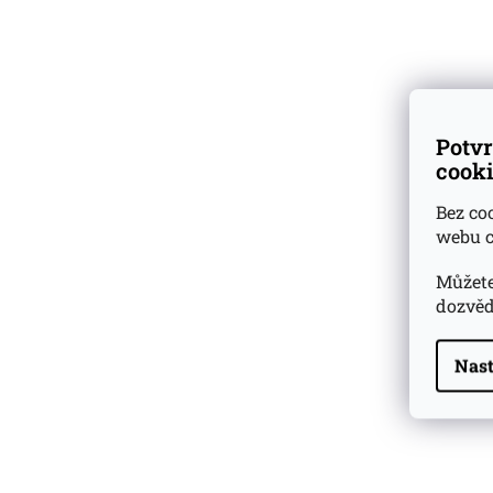
Skladem u dodav
5 268 Kč
Potvr
cooki
Bez co
webu c
Můžete
dozvěd
Highland Park 22 YO
Whisky Caol Ila
Whisky Essence No. 10
43%0.7
0,02l 51,4%
Nast
179 Kč
Barcelo Imperial Rum
Skladem u dodav
Premium Blend 40
Aniversario
0,7l 43%
2 590 Kč
10 999 Kč
Veuve Clicquot Ponsardin