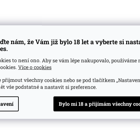
atele
(4 ks)
Skladem u dodavatele
(3 ks)
Skladem
Do košíku
Do košíku
4 945 Kč
3 845
ďte nám, že Vám již bylo 18 let a vyberte si nas
es.
okies to není ono. Aby se vám lépe nakupovalo, používáme 
ookies.
Více o cookies
 přijmout všechny cookies nebo se pod tlačítkem „Nastaven
ět vše podstatné a nastavit si preference.
 25y NV GB
Caol Ila 1997 Unpeated Malt 17y
Caol Ila 2
0l
0.7l
avení
atele
(>5 ks)
Skladem u dodavatele
(>5 ks)
Skladem
Do košíku
Do košíku
5 814 Kč
3 295