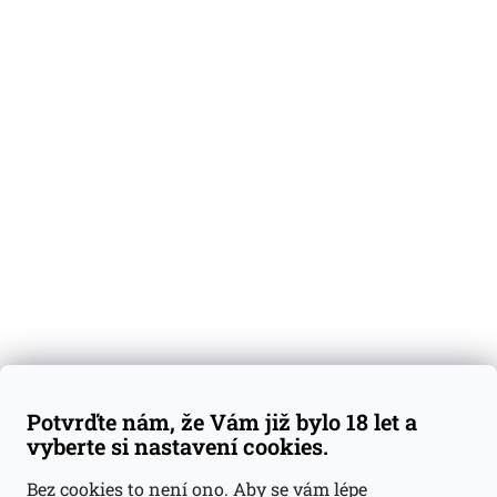
O nás
Degustační vzorky
Dárkové sady
Předplatné
Blog
Kontakty
Váš nákup
Doprava a platba
Obchodní podmínky
Reklamace
Potvrďte nám, že Vám již bylo 18 let a
GDPR
vyberte si nastavení cookies.
Kontakty
Bez cookies to není ono. Aby se vám lépe