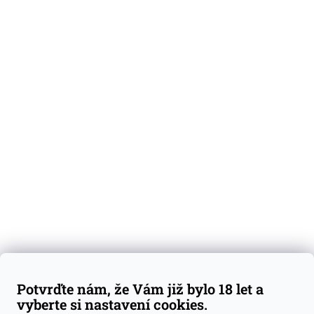
O nás
Degustační vzorky
Dárkové sady
Předplatné
Blog
Kontakty
Váš nákup
Doprava a platba
Obchodní podmínky
Reklamace
Potvrďte nám, že Vám již bylo 18 let a
GDPR
vyberte si nastavení cookies.