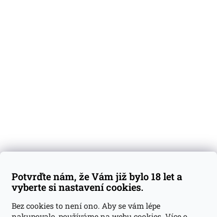
O nás
Degustační vzorky
Dárkové sady
Předplatné
Blog
Kontakty
Váš nákup
Doprava a platba
Obchodní podmínky
Reklamace
Potvrďte nám, že Vám již bylo 18 let a
GDPR
vyberte si nastavení cookies.
Kontakty
Bez cookies to není ono. Aby se vám lépe
nakupovalo, používáme na webu cookies.
Více o