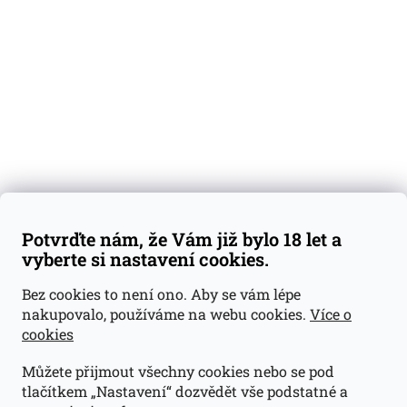
Degustační vzorky
Dárkové sady
Předplatné
Blog
Kontakty
Váš nákup
Doprava a platba
Obchodní podmínky
Reklamace
Potvrďte nám, že Vám již bylo 18 let a
GDPR
vyberte si nastavení cookies.
Kontakty
Bez cookies to není ono. Aby se vám lépe
nakupovalo, používáme na webu cookies.
Více o
jan@dramroom.cz
cookies
+420 774 400 491
Můžete přijmout všechny cookies nebo se pod
Odběrná místa
tlačítkem „Nastavení“ dozvědět vše podstatné a