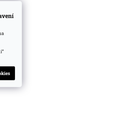
tavení
na
í“