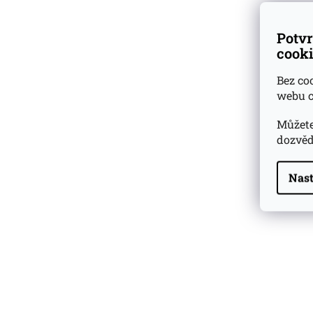
Potvr
cooki
Bez co
webu c
Můžete
dozvěd
Nast
Highland Park 22 YO
Whisky Essence No. 10
0,02l 51,4%
179 Kč
Barcelo Imperial Rum
Premium Blend 40
Aniversario
0,7l 43%
2 590 Kč
Veuve Clicquot Ponsardin