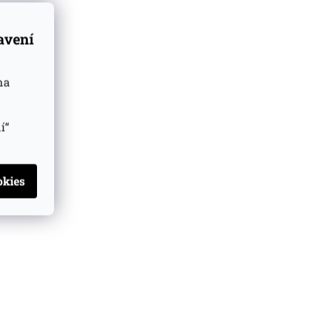
tavení
na
í“