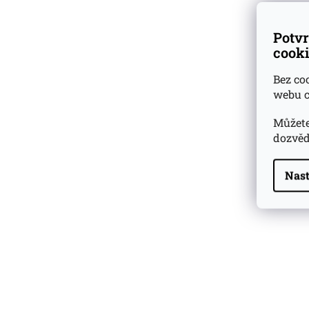
Potvr
cooki
Bez co
webu c
Můžete
dozvěd
Nast
Highland Park 22 YO
Whisky Essence No. 10
0,02l 51,4%
179 Kč
Barcelo Imperial Rum
Premium Blend 40
Aniversario
0,7l 43%
2 590 Kč
Veuve Clicquot Ponsardin