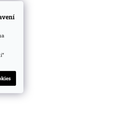
tavení
na
í“