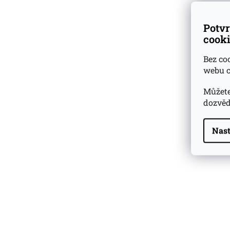
Potvr
cooki
Bez co
webu c
Můžete
dozvěd
Nast
Highland Park 22 YO
Whisky Essence No. 10
0,02l 51,4%
179 Kč
Barcelo Imperial Rum
Premium Blend 40
Aniversario
0,7l 43%
2 590 Kč
Veuve Clicquot Ponsardin