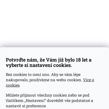
Dárkové sady
Předplatné
Blog
Kontakty
Váš nákup
Doprava a platba
Obchodní podmínky
Reklamace
Potvrďte nám, že Vám již bylo 18 let a
GDPR
vyberte si nastavení cookies.
Kontakty
Bez cookies to není ono. Aby se vám lépe
nakupovalo, používáme na webu cookies.
Více o
jan@dramroom.cz
cookies
+420 774 400 491
Můžete přijmout všechny cookies nebo se pod
Odběrná místa
tlačítkem „Nastavení“ dozvědět vše podstatné a
nastavit si preference.
Velká Ohrada - Lihovarek