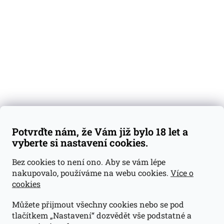
Degustační vzorky
Dárkové sady
Předplatné
Blog
Kontakty
Váš nákup
Doprava a platba
Obchodní podmínky
Reklamace
Potvrďte nám, že Vám již bylo 18 let a
GDPR
vyberte si nastavení cookies.
Kontakty
Bez cookies to není ono. Aby se vám lépe
nakupovalo, používáme na webu cookies.
Více o
jan@dramroom.cz
cookies
+420 774 400 491
Můžete přijmout všechny cookies nebo se pod
Odběrná místa
tlačítkem „Nastavení“ dozvědět vše podstatné a