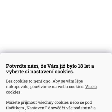
Degustační vzorky
Dárkové sady
Předplatné
Blog
Kontakty
Váš nákup
Doprava a platba
Obchodní podmínky
Reklamace
Potvrďte nám, že Vám již bylo 18 let a
GDPR
vyberte si nastavení cookies.
Kontakty
Bez cookies to není ono. Aby se vám lépe
nakupovalo, používáme na webu cookies.
Více o
jan@dramroom.cz
cookies
+420 774 400 491
Můžete přijmout všechny cookies nebo se pod
Odběrná místa
tlačítkem „Nastavení“ dozvědět vše podstatné a