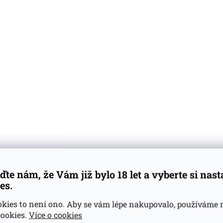
ubilejni 2005
Jelínek Slivovice Jubilejni 2006
Jelínek Sl
70l
gB 53%0.75l
atele
(>5 ks)
Skladem u dodavatele
(>5 ks)
Skladem
Do košíku
Do košíku
ďte nám, že Vám již bylo 18 let a vyberte si nas
4 399 Kč
4 399
es.
okies to není ono. Aby se vám lépe nakupovalo, používáme 
ookies.
Více o cookies