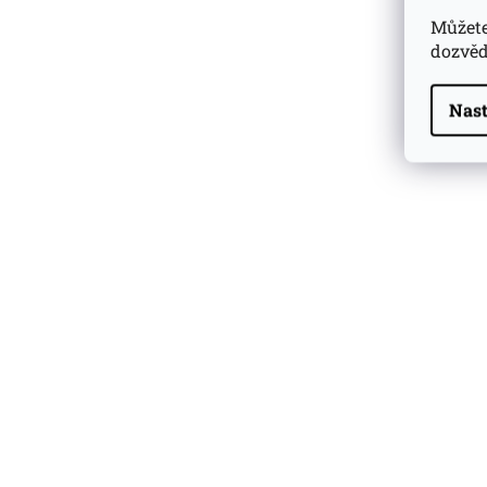
Můžete
dozvěd
Dárkové
Nast
Jelínek Slivovice V
balení
3x 0.05
Skladem u dodav
499 Kč