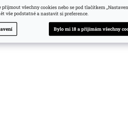
 přijmout všechny cookies nebo se pod tlačítkem „Nastaven
ět vše podstatné a nastavit si preference.
avení
izovická 2010
Jelínek Slivovice Vizovická 2011
Jelínek Sl
l
zlatá 0.7l
atele
(>5 ks)
Skladem u dodavatele
(>5 ks)
Skladem
Do košíku
Do košíku
1 183 Kč
1 319