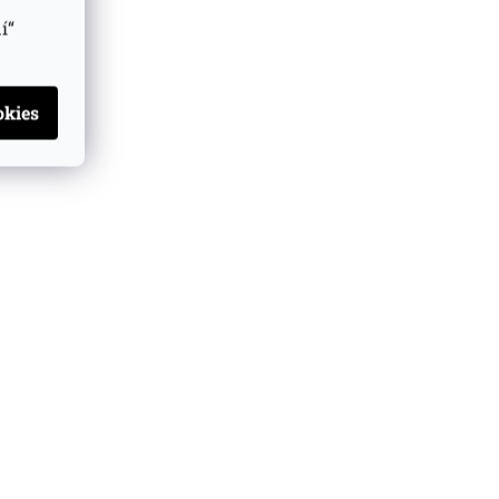
í“
ivovice Vizovická 2012
Jelínek Slivovice Vizovická 2013
zlatá 0.7l
zlatá 0.7l
 u dodavatele
(>5 ks)
Skladem u dodavatele
(>5 ks)
Do košíku
Do košíku
 Kč
1 099 Kč