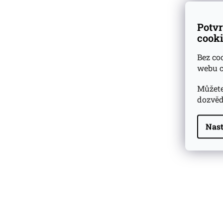
Potvr
cooki
Bez co
webu c
Můžete
dozvěd
Nast
Highland Park 22 YO
Whisky Essence No. 10
0,02l 51,4%
179 Kč
Barcelo Imperial Rum
Premium Blend 40
Aniversario
0,7l 43%
2 590 Kč
Veuve Clicquot Ponsardin