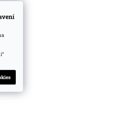
tavení
na
í“