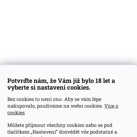
Degustační vzorky
Dárkové sady
Předplatné
Blog
Kontakty
Váš nákup
Doprava a platba
Obchodní podmínky
Reklamace
Potvrďte nám, že Vám již bylo 18 let a
GDPR
vyberte si nastavení cookies.
Kontakty
Bez cookies to není ono. Aby se vám lépe
nakupovalo, používáme na webu cookies.
Více o
jan@dramroom.cz
cookies
+420 774 400 491
Můžete přijmout všechny cookies nebo se pod
Odběrná místa
tlačítkem „Nastavení“ dozvědět vše podstatné a