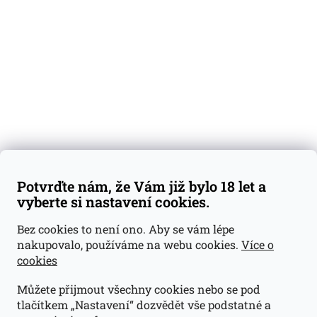
Degustační vzorky
Dárkové sady
Předplatné
Blog
Kontakty
Váš nákup
Doprava a platba
Obchodní podmínky
Reklamace
Potvrďte nám, že Vám již bylo 18 let a
GDPR
vyberte si nastavení cookies.
Kontakty
Bez cookies to není ono. Aby se vám lépe
nakupovalo, používáme na webu cookies.
Více o
jan@dramroom.cz
cookies
+420 774 400 491
Můžete přijmout všechny cookies nebo se pod
Odběrná místa
tlačítkem „Nastavení“ dozvědět vše podstatné a