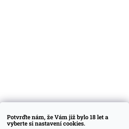
O nás
Degustační vzorky
Dárkové sady
Předplatné
Blog
Kontakty
Váš nákup
Doprava a platba
Obchodní podmínky
Reklamace
Potvrďte nám, že Vám již bylo 18 let a
GDPR
vyberte si nastavení cookies.