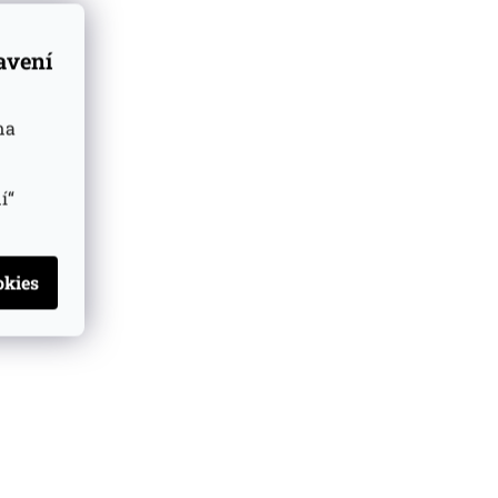
tavení
na
í“