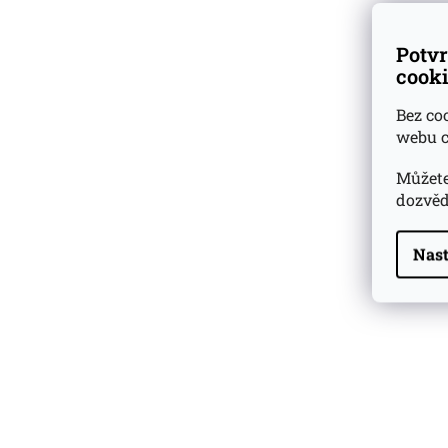
Potvr
cooki
Bez co
webu c
Můžete
dozvěd
Nast
Highland Park 22 YO
Whisky Essence No. 10
0,02l 51,4%
179 Kč
Barcelo Imperial Rum
Premium Blend 40
Aniversario
0,7l 43%
2 590 Kč
Veuve Clicquot Ponsardin