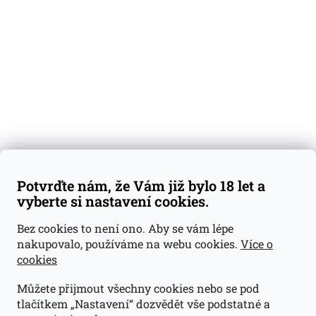
Degustační vzorky
Dárkové sady
Předplatné
Blog
Kontakty
Váš nákup
Doprava a platba
Obchodní podmínky
Reklamace
Potvrďte nám, že Vám již bylo 18 let a
GDPR
vyberte si nastavení cookies.
Kontakty
Bez cookies to není ono. Aby se vám lépe
nakupovalo, používáme na webu cookies.
Více o
jan@dramroom.cz
cookies
+420 774 400 491
Můžete přijmout všechny cookies nebo se pod
Odběrná místa
tlačítkem „Nastavení“ dozvědět vše podstatné a