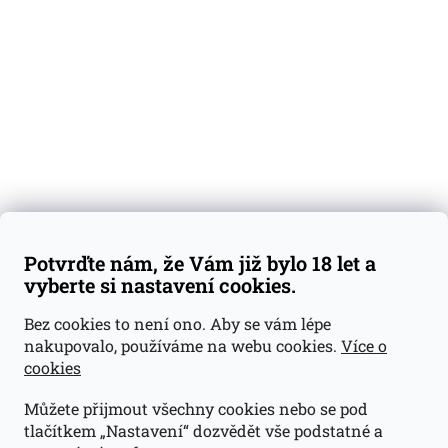
Degustační vzorky
Dárkové sady
Předplatné
Blog
Kontakty
Váš nákup
Doprava a platba
Obchodní podmínky
Reklamace
Potvrďte nám, že Vám již bylo 18 let a
GDPR
vyberte si nastavení cookies.
Kontakty
Bez cookies to není ono. Aby se vám lépe
nakupovalo, používáme na webu cookies.
Více o
jan@dramroom.cz
cookies
+420 774 400 491
Můžete přijmout všechny cookies nebo se pod
Odběrná místa
tlačítkem „Nastavení“ dozvědět vše podstatné a