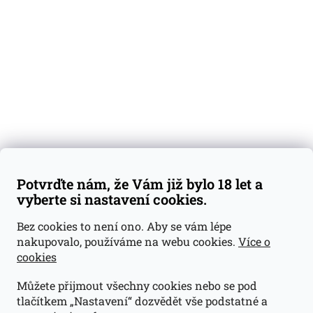
Degustační vzorky
Dárkové sady
Předplatné
Blog
Kontakty
Váš nákup
Doprava a platba
Obchodní podmínky
Reklamace
Potvrďte nám, že Vám již bylo 18 let a
GDPR
vyberte si nastavení cookies.
Kontakty
Bez cookies to není ono. Aby se vám lépe
nakupovalo, používáme na webu cookies.
Více o
jan@dramroom.cz
cookies
+420 774 400 491
Můžete přijmout všechny cookies nebo se pod
Odběrná místa
tlačítkem „Nastavení“ dozvědět vše podstatné a