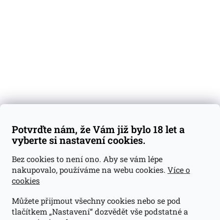
Degustační vzorky
Dárkové sady
Předplatné
Blog
Kontakty
Váš nákup
Doprava a platba
Obchodní podmínky
Reklamace
Potvrďte nám, že Vám již bylo 18 let a
GDPR
vyberte si nastavení cookies.
Kontakty
Bez cookies to není ono. Aby se vám lépe
nakupovalo, používáme na webu cookies.
Více o
jan@dramroom.cz
cookies
+420 774 400 491
Můžete přijmout všechny cookies nebo se pod
Odběrná místa
tlačítkem „Nastavení“ dozvědět vše podstatné a