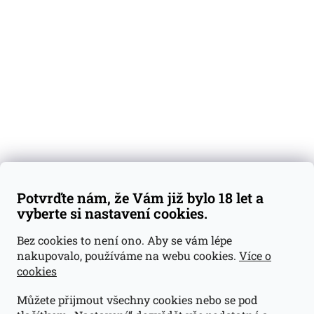
Degustační vzorky
Dárkové sady
Předplatné
Blog
Kontakty
Váš nákup
Doprava a platba
Obchodní podmínky
Reklamace
Potvrďte nám, že Vám již bylo 18 let a
GDPR
vyberte si nastavení cookies.
Kontakty
Bez cookies to není ono. Aby se vám lépe
nakupovalo, používáme na webu cookies.
Více o
jan@dramroom.cz
cookies
+420 774 400 491
Můžete přijmout všechny cookies nebo se pod
Odběrná místa