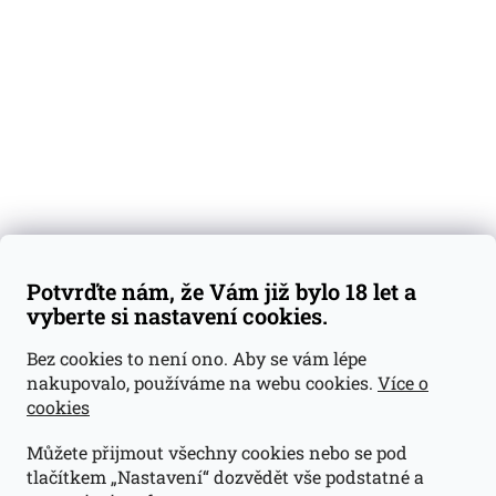
Degustační vzorky
Dárkové sady
Předplatné
Blog
Kontakty
Váš nákup
Doprava a platba
Obchodní podmínky
Reklamace
Potvrďte nám, že Vám již bylo 18 let a
GDPR
vyberte si nastavení cookies.
Kontakty
Bez cookies to není ono. Aby se vám lépe
nakupovalo, používáme na webu cookies.
Více o
jan@dramroom.cz
cookies
+420 774 400 491
Můžete přijmout všechny cookies nebo se pod
Odběrná místa
tlačítkem „Nastavení“ dozvědět vše podstatné a