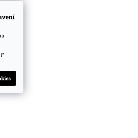
tavení
na
í“