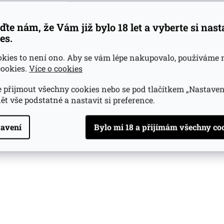
atele
(>5 ks)
ďte nám, že Vám již bylo 18 let a vyberte si nas
es.
Do košíku
okies to není ono. Aby se vám lépe nakupovalo, používáme 
ookies.
Více o cookies
O
v
l
 přijmout všechny cookies nebo se pod tlačítkem „Nastaven
á
ět vše podstatné a nastavit si preference.
d
a
c
avení
í
p
r
v
k
y
v
ý
p
i