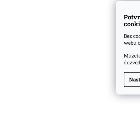
Skladem u dodav
Potvr
cooki
967 Kč
Bez co
webu c
Můžete
dozvěd
Nast
Highland Park 22 YO
Whisky Essence No. 10
0,02l 51,4%
179 Kč
Barcelo Imperial Rum
Premium Blend 40
Aniversario
0,7l 43%
2 590 Kč
Veuve Clicquot Ponsardin