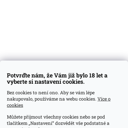
Degustační vzorky
Dárkové sady
Předplatné
Blog
Kontakty
Váš nákup
Doprava a platba
Obchodní podmínky
Reklamace
Potvrďte nám, že Vám již bylo 18 let a
GDPR
vyberte si nastavení cookies.
Kontakty
Bez cookies to není ono. Aby se vám lépe
nakupovalo, používáme na webu cookies.
Více o
jan@dramroom.cz
cookies
+420 774 400 491
Můžete přijmout všechny cookies nebo se pod
Odběrná místa
tlačítkem „Nastavení“ dozvědět vše podstatné a