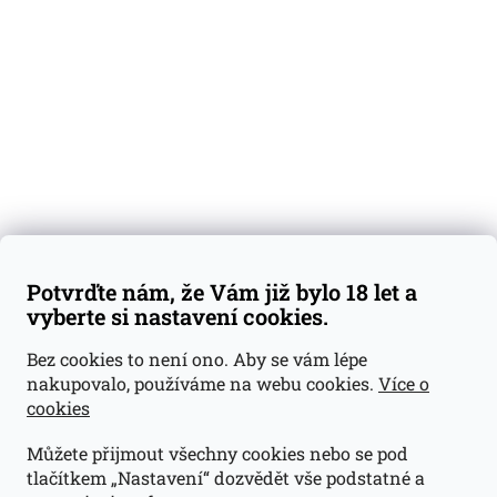
Degustační vzorky
Dárkové sady
Předplatné
Blog
Kontakty
Váš nákup
Doprava a platba
Obchodní podmínky
Reklamace
Potvrďte nám, že Vám již bylo 18 let a
GDPR
vyberte si nastavení cookies.
Kontakty
Bez cookies to není ono. Aby se vám lépe
nakupovalo, používáme na webu cookies.
Více o
jan@dramroom.cz
cookies
+420 774 400 491
Můžete přijmout všechny cookies nebo se pod
Odběrná místa
tlačítkem „Nastavení“ dozvědět vše podstatné a