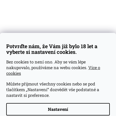
Kontakty
Váš nákup
Doprava a platba
Obchodní podmínky
Reklamace
Potvrďte nám, že Vám již bylo 18 let a
GDPR
vyberte si nastavení cookies.
Kontakty
Bez cookies to není ono. Aby se vám lépe
nakupovalo, používáme na webu cookies.
Více o
jan@dramroom.cz
cookies
+420 774 400 491
Můžete přijmout všechny cookies nebo se pod
Odběrná místa
tlačítkem „Nastavení“ dozvědět vše podstatné a
nastavit si preference.
Velká Ohrada - Lihovarek
Prusíkova 2577/16
Praha 13
Nastavení
15500