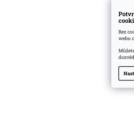
Potvr
cooki
Bez co
webu c
Můžete
dozvěd
Nast
Highland Park 22 YO
Whisky Essence No. 10
0,02l 51,4%
179 Kč
Barcelo Imperial Rum
Premium Blend 40
Aniversario
0,7l 43%
2 590 Kč
Veuve Clicquot Ponsardin