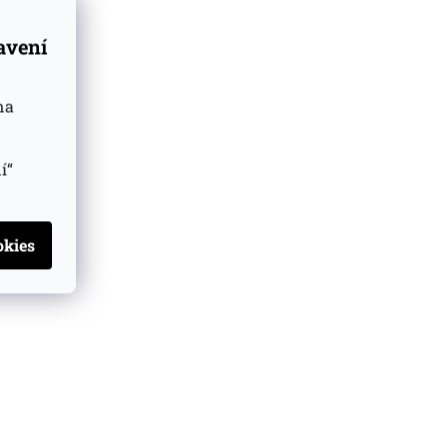
tavení
na
í“