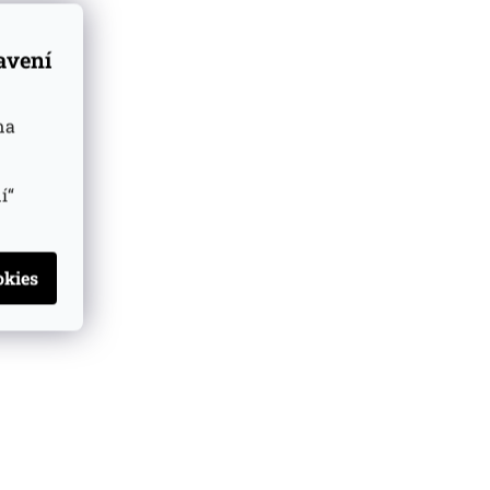
tavení
na
í“