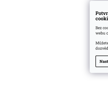
Potvr
cooki
Bez co
webu c
Můžete
dozvěd
Nast
Highland Park 22 YO
Whisky Essence No. 10
0,02l 51,4%
179 Kč
Barcelo Imperial Rum
Premium Blend 40
Aniversario
0,7l 43%
2 590 Kč
Veuve Clicquot Ponsardin