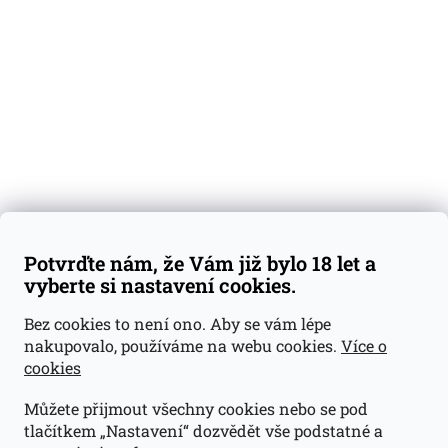
Degustační vzorky
Dárkové sady
Předplatné
Blog
Kontakty
Váš nákup
Doprava a platba
Obchodní podmínky
Reklamace
Potvrďte nám, že Vám již bylo 18 let a
GDPR
vyberte si nastavení cookies.
Kontakty
Bez cookies to není ono. Aby se vám lépe
nakupovalo, používáme na webu cookies.
Více o
jan@dramroom.cz
cookies
+420 774 400 491
Můžete přijmout všechny cookies nebo se pod
Odběrná místa
tlačítkem „Nastavení“ dozvědět vše podstatné a