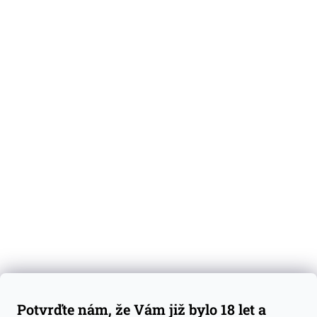
O nás
Degustační vzorky
Dárkové sady
Předplatné
Blog
Kontakty
Váš nákup
Doprava a platba
Obchodní podmínky
Reklamace
Potvrďte nám, že Vám již bylo 18 let a
GDPR