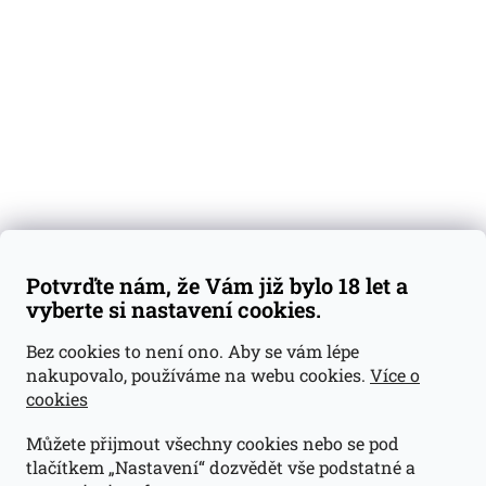
Degustační vzorky
Dárkové sady
Předplatné
Blog
Kontakty
Váš nákup
Doprava a platba
Obchodní podmínky
Reklamace
Potvrďte nám, že Vám již bylo 18 let a
GDPR
vyberte si nastavení cookies.
Kontakty
Bez cookies to není ono. Aby se vám lépe
nakupovalo, používáme na webu cookies.
Více o
jan@dramroom.cz
cookies
+420 774 400 491
Můžete přijmout všechny cookies nebo se pod
Odběrná místa
tlačítkem „Nastavení“ dozvědět vše podstatné a