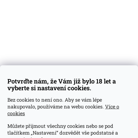
Degustační vzorky
Dárkové sady
Předplatné
Blog
Kontakty
Váš nákup
Doprava a platba
Obchodní podmínky
Reklamace
Potvrďte nám, že Vám již bylo 18 let a
GDPR
vyberte si nastavení cookies.
Kontakty
Bez cookies to není ono. Aby se vám lépe
nakupovalo, používáme na webu cookies.
Více o
jan@dramroom.cz
cookies
+420 774 400 491
Můžete přijmout všechny cookies nebo se pod
Odběrná místa
tlačítkem „Nastavení“ dozvědět vše podstatné a