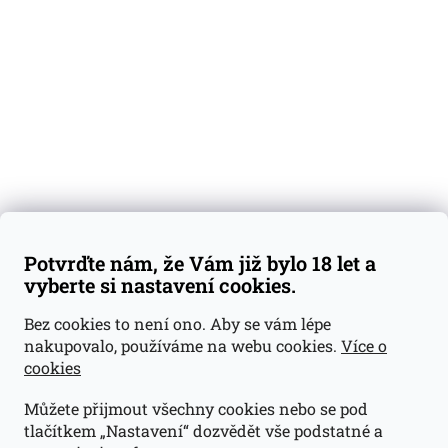
Degustační vzorky
Dárkové sady
Předplatné
Blog
Kontakty
Váš nákup
Doprava a platba
Obchodní podmínky
Reklamace
Potvrďte nám, že Vám již bylo 18 let a
GDPR
vyberte si nastavení cookies.
Kontakty
Bez cookies to není ono. Aby se vám lépe
nakupovalo, používáme na webu cookies.
Více o
jan@dramroom.cz
cookies
+420 774 400 491
Můžete přijmout všechny cookies nebo se pod
Odběrná místa
tlačítkem „Nastavení“ dozvědět vše podstatné a