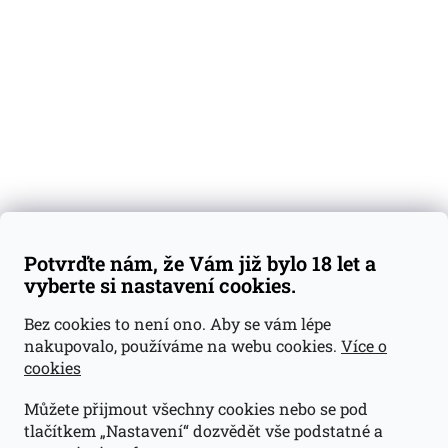
Degustační vzorky
Dárkové sady
Předplatné
Blog
Kontakty
Váš nákup
Doprava a platba
Obchodní podmínky
Reklamace
Potvrďte nám, že Vám již bylo 18 let a
GDPR
vyberte si nastavení cookies.
Kontakty
Bez cookies to není ono. Aby se vám lépe
nakupovalo, používáme na webu cookies.
Více o
jan@dramroom.cz
cookies
+420 774 400 491
Můžete přijmout všechny cookies nebo se pod
Odběrná místa
tlačítkem „Nastavení“ dozvědět vše podstatné a