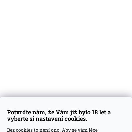
O nás
Degustační vzorky
Dárkové sady
Předplatné
Blog
Kontakty
Váš nákup
Doprava a platba
Obchodní podmínky
Reklamace
Potvrďte nám, že Vám již bylo 18 let a
GDPR
vyberte si nastavení cookies.
Kontakty
Bez cookies to není ono. Aby se vám lépe