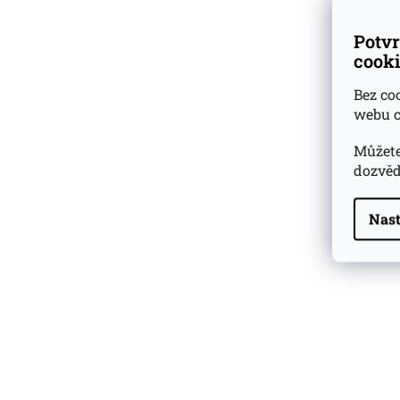
Potvr
cooki
Bez co
webu c
Můžete
dozvěd
Nast
Highland Park 22 YO
Whisky Essence No. 10
0,02l 51,4%
179 Kč
Barcelo Imperial Rum
Premium Blend 40
Aniversario
0,7l 43%
2 590 Kč
Veuve Clicquot Ponsardin