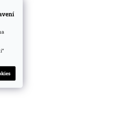
tavení
na
í“