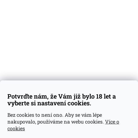
O nás
Degustační vzorky
Dárkové sady
Předplatné
Blog
Kontakty
Váš nákup
Doprava a platba
Obchodní podmínky
Reklamace
Potvrďte nám, že Vám již bylo 18 let a
GDPR
vyberte si nastavení cookies.
Kontakty
Bez cookies to není ono. Aby se vám lépe
nakupovalo, používáme na webu cookies.
Více o
jan@dramroom.cz
cookies
+420 774 400 491