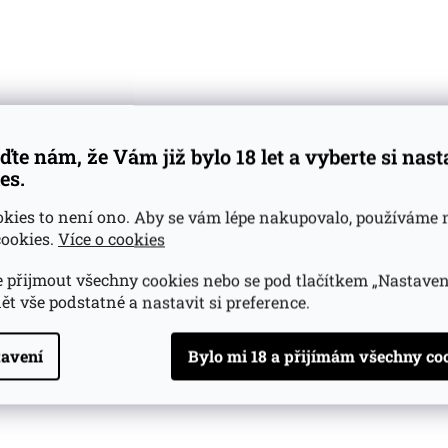
ově Santiago kultivují cukrovou třtinu již více než 50 let.
čení pure single rum. Vyrábí se ze šťávy cukrové třtiny, kt
nou fermentací a kotlíkovou destilací.
ďte nám, že Vám již bylo 18 let a vyberte si nas
es.
okies to není ono. Aby se vám lépe nakupovalo, používáme 
ookies.
Více o cookies
 přijmout všechny cookies nebo se pod tlačítkem „Nastaven
ět vše podstatné a nastavit si preference.
avení