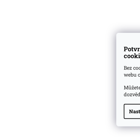
vzorky
k nákupu lahví
pozemcích na ostr
Skladem
přes 500 druhů
Grogue nese ozna
vzorků rumů a whisky
prochází přiroze
Dárkové
degustační sady
Potvr
cooki
Ověřeno
zákazníky
Bez co
webu c
Můžete
dozvěd
Nast