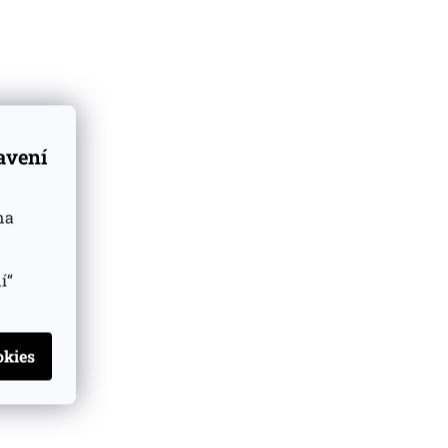
erá
tavení
na
í“