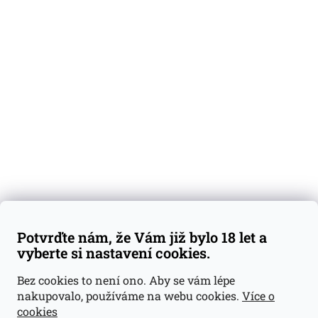
O nás
Degustační vzorky
Dárkové sady
Předplatné
Blog
Kontakty
Váš nákup
Doprava a platba
Obchodní podmínky
Reklamace
Potvrďte nám, že Vám již bylo 18 let a
GDPR
vyberte si nastavení cookies.
Kontakty
Bez cookies to není ono. Aby se vám lépe
nakupovalo, používáme na webu cookies.
Více o
jan@dramroom.cz
cookies
+420 774 400 491