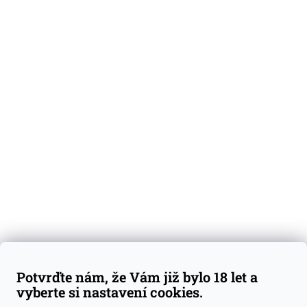
O nás
Degustační vzorky
Dárkové sady
Předplatné
Blog
Kontakty
Váš nákup
Doprava a platba
Obchodní podmínky
Reklamace
Potvrďte nám, že Vám již bylo 18 let a
GDPR
vyberte si nastavení cookies.