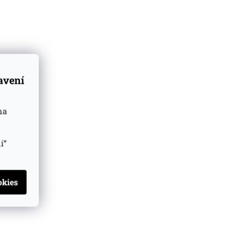
tavení
na
í“