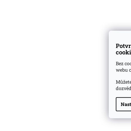
vzorky
k nákupu lahví
Skladem
přes 500 druhů
vzorků rumů a whisky
Dárkové
degustační sady
Potvr
cooki
Ověřeno
zákazníky
Bez co
webu c
Můžete
dozvěd
Nast