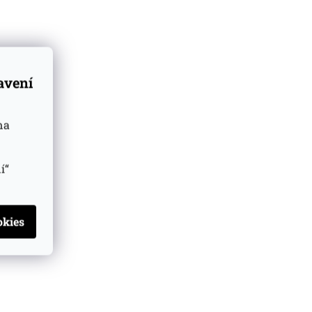
tavení
na
í“