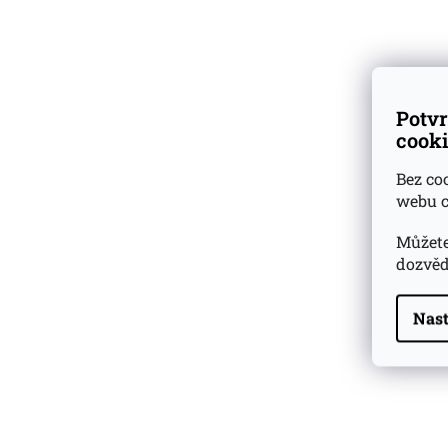
Dárkové
degustační sady
Ověřeno
zákazníky
Potvr
cooki
Bez co
webu c
Můžete
dozvěd
Nast
Highland Park 22 YO
Whisky Essence No. 10
0,02l 51,4%