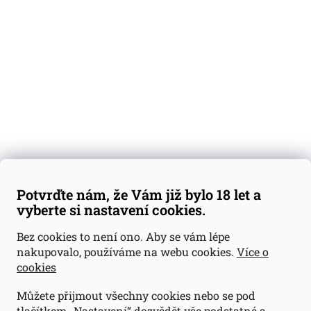
Degustační vzorky
Dárkové sady
Předplatné
Blog
Kontakty
Váš nákup
Doprava a platba
Obchodní podmínky
Reklamace
Potvrďte nám, že Vám již bylo 18 let a
GDPR
vyberte si nastavení cookies.
Kontakty
Bez cookies to není ono. Aby se vám lépe
nakupovalo, používáme na webu cookies.
Více o
jan@dramroom.cz
cookies
+420 774 400 491
Můžete přijmout všechny cookies nebo se pod
Odběrná místa
tlačítkem „Nastavení“ dozvědět vše podstatné a