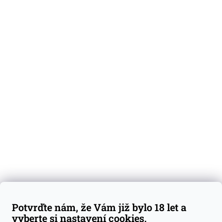
O nás
Degustační vzorky
Dárkové sady
Předplatné
Blog
Kontakty
Váš nákup
Doprava a platba
Obchodní podmínky
Reklamace
Potvrďte nám, že Vám již bylo 18 let a
GDPR
vyberte si nastavení cookies.