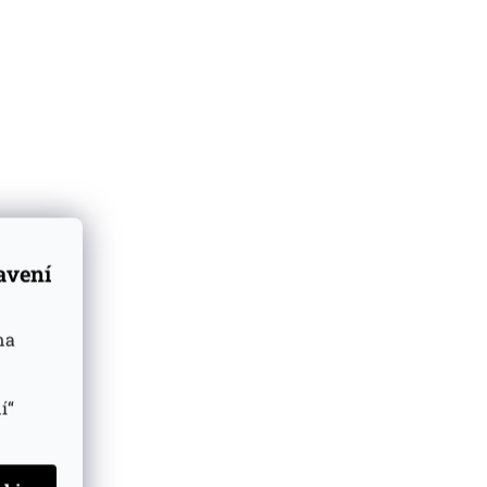
tavení
na
í“