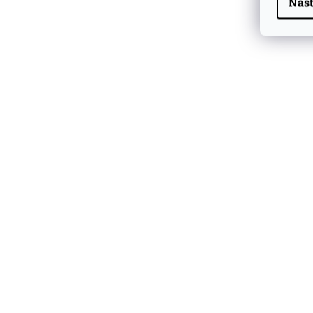
Nast
Highland Park 22 YO
Whisky Essence No. 10
0,02l 51,4%
179 Kč
Barcelo Imperial Rum
Premium Blend 40
Aniversario
0,7l 43%
2 590 Kč
Veuve Clicquot Ponsardin
Arrow Orange/Blue 0.75l
1 539 Kč