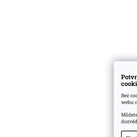
BLOG
ZNAČKY
Vyzkoušejte
degustační
vzorky
k nákupu lahví
Skladem
přes 500 druhů
Potvr
vzorků rumů a whisky
cooki
Bez co
Dárkové
degustační sady
webu c
Ověřeno
zákazníky
Můžete
dozvěd